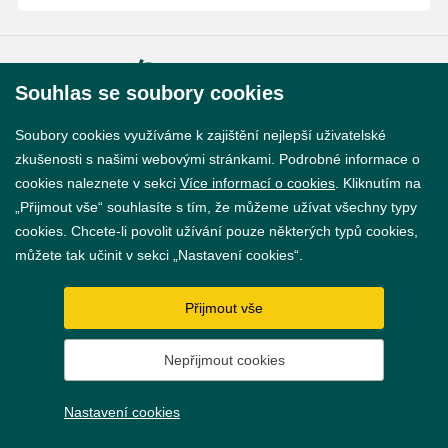
© 2026 Město Břeclav
Souhlas se soubory cookies
Soubory cookies využíváme k zajištění nejlepší uživatelské
zkušenosti s našimi webovými stránkami. Podrobné informace o
cookies naleznete v sekci
Více informací o cookies
. Kliknutím na
Prohlášení o přístupnosti
„Přijmout vše“ souhlasíte s tím, že můžeme užívat všechny typy
cookies. Chcete-li povolit užívání pouze některých typů cookies,
GDPR
můžete tak učinit v sekci „Nastavení cookies“.
Nastavení cookies
Přijmout vše
Vytvořil
webProgress
Nepřijmout cookies
Nastavení cookies