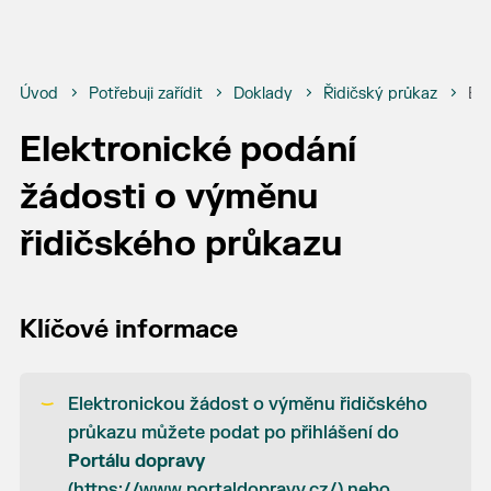
Úvod
Potřebuji zařídit
Doklady
Řidičský průkaz
Ele
Elektronické podání
žádosti o výměnu
řidičského průkazu
Klíčové informace
Elektronickou žádost o výměnu řidičského
průkazu můžete podat po přihlášení do
Portálu dopravy
(https://www.portaldopravy.cz/) nebo