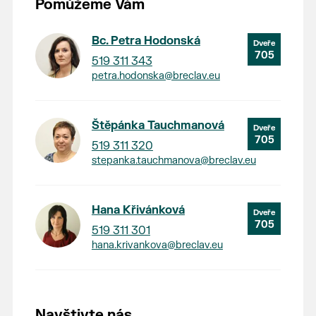
Pomůžeme Vám
Bc. Petra Hodonská
705
519 311 343
petra.hodonska@breclav.eu
Štěpánka Tauchmanová
705
519 311 320
stepanka.tauchmanova@breclav.eu
Hana Křivánková
705
519 311 301
hana.krivankova@breclav.eu
Navštivte nás