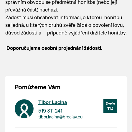
správním obvodu se předmětná honitba (nebo její
převážná část) nachází.
Žádost musí obsahovat informaci, o kterou honitbu
se jedná, u kterých druhů zvěře žádá o povolení lovu,
důvod žádosti a případně vyjádření držitele honitby.
Doporučujeme osobní projednání žádosti.
Pomůžeme Vám
Tibor Lacina
113
519 311 241
tibor.lacina@breclav.eu