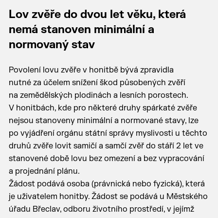
Lov zvěře do dvou let věku, která
nemá stanoven minimální a
normovaný stav
Povolení lovu zvěře v honitbě bývá zpravidla
nutné za účelem snížení škod působených zvěří
na zemědělských plodinách a lesních porostech.
V honitbách, kde pro některé druhy spárkaté zvěře
nejsou stanoveny minimální a normované stavy, lze
po vyjádření orgánu státní správy myslivosti u těchto
druhů zvěře lovit samičí a samčí zvěř do stáří 2 let ve
stanovené době lovu bez omezení a bez vypracování
a projednání plánu.
Žádost podává osoba (právnická nebo fyzická), která
je uživatelem honitby. Žádost se podává u Městského
úřadu Břeclav, odboru životního prostředí, v jejímž