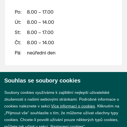
Po:
8.00 – 17.00
Út:
8.00 – 14.00
St:
8.00 – 17.00
Čt:
8.00 – 14.00
Pá:
neúřední den
Souhlas se soubory cookies
© 2026 Město Břeclav
Soubory cookies využíváme k zajištění nejlepší uživatelské
zkušenosti s našimi webovými stránkami. Podrobné informace o
cookies naleznete v sekci
Více informací o cookies
. Kliknutím na
„Přijmout vše“ souhlasíte s tím, že můžeme užívat všechny typy
cookies. Chcete-li povolit užívání pouze některých typů cookies,
Prohlášení o přístupnosti
můžete tak učinit v sekci „Nastavení cookies“.