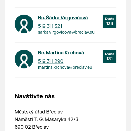
Bc. Šárka Virgovičová
133
519 311 321
sarka.virgovicova@breclav.eu
Bc. Martina Krchová
131
519 311 290
martina.krchova@breclav.eu
Navštivte nás
Městský úřad Břeclav
Náměstí T. G. Masaryka 42/3
690 02 Břeclav