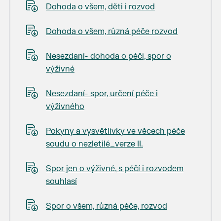
Dohoda o všem, děti i rozvod
Dohoda o všem, různá péče rozvod
Nesezdaní- dohoda o péči, spor o
výživné
Nesezdaní- spor, určení péče i
výživného
Pokyny a vysvětlivky ve věcech péče
soudu o nezletilé_verze II.
Spor jen o výživné, s péčí i rozvodem
souhlasí
Spor o všem, různá péče, rozvod