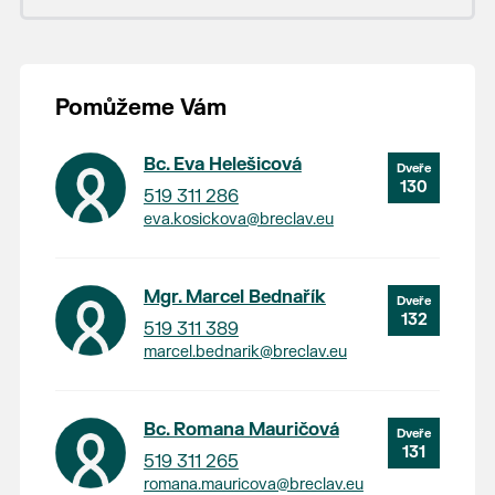
Pomůžeme Vám
Bc. Eva Helešicová
130
519 311 286
eva.kosickova@breclav.eu
Mgr. Marcel Bednařík
132
519 311 389
marcel.bednarik@breclav.eu
Bc. Romana Mauričová
131
519 311 265
romana.mauricova@breclav.eu