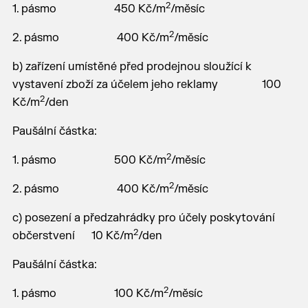
2
1. pásmo 450 Kč/m
/měsíc
2
2. pásmo 400 Kč/m
/měsíc
b) zařízení umístěné před prodejnou sloužící k
vystavení zboží za účelem jeho reklamy 100
2
Kč/m
/den
Paušální částka:
2
1. pásmo 500 Kč/m
/měsíc
2
2. pásmo 400 Kč/m
/měsíc
c) posezení a předzahrádky pro účely poskytování
2
občerstvení 10 Kč/m
/den
Paušální částka:
2
1. pásmo 100 Kč/m
/měsíc