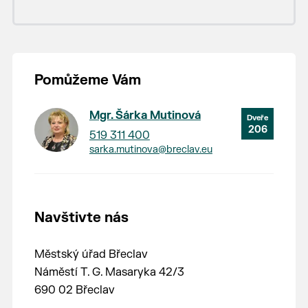
Pomůžeme Vám
Mgr. Šárka Mutinová
206
519 311 400
sarka.mutinova@breclav.eu
Navštivte nás
Městský úřad Břeclav
Náměstí T. G. Masaryka 42/3
690 02 Břeclav