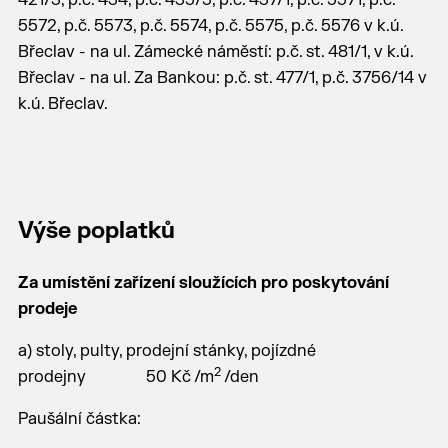
421/3, p.č. 434, p.č. 435/5, p.č. 437/1, p.č. 5571, p.č.
5572, p.č. 5573, p.č. 5574, p.č. 5575, p.č. 5576 v k.ú.
Břeclav - na ul. Zámecké náměstí: p.č. st. 481/1, v k.ú.
Břeclav - na ul. Za Bankou: p.č. st. 477/1, p.č. 3756/14 v
k.ú. Břeclav.
Výše poplatků
Za umístění zařízení sloužících pro poskytování
prodeje
a) stoly, pulty, prodejní stánky, pojízdné
2
prodejny 50 Kč /m
/den
Paušální částka: