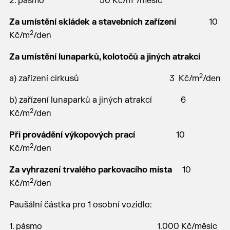
2. pásmo 50 Kč/m
/měsíc
Za umístění skládek a stavebních zařízení
10
2
Kč/m
/den
Za umístění lunaparků, kolotočů a jiných atrakcí
2
a) zařízení cirkusů 3 Kč/m
/den
b) zařízení lunaparků a jiných atrakcí 6
2
Kč/m
/den
Při provádění výkopových prací
10
2
Kč/m
/den
Za vyhrazení trvalého parkovacího místa
10
2
Kč/m
/den
Paušální částka pro 1 osobní vozidlo:
1. pásmo 1.000 Kč/měsíc