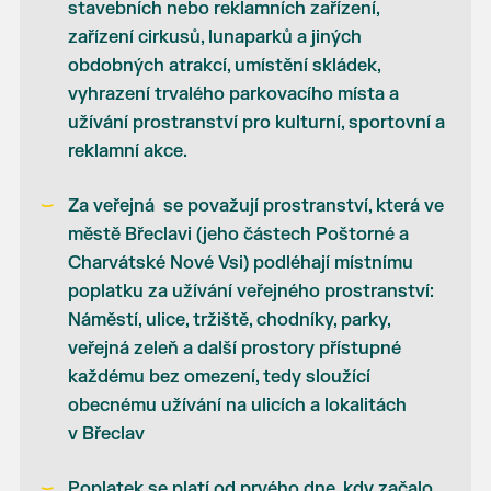
stavebních nebo reklamních zařízení,
zařízení cirkusů, lunaparků a jiných
obdobných atrakcí, umístění skládek,
vyhrazení trvalého parkovacího místa a
užívání prostranství pro kulturní, sportovní a
reklamní akce.
Za veřejná se považují prostranství, která ve
městě Břeclavi (jeho částech Poštorné a
Charvátské Nové Vsi) podléhají místnímu
poplatku za užívání veřejného prostranství:
Náměstí, ulice, tržiště, chodníky, parky,
veřejná zeleň a další prostory přístupné
každému bez omezení, tedy sloužící
obecnému užívání na ulicích a lokalitách
v Břeclav
Poplatek se platí od prvého dne, kdy začalo