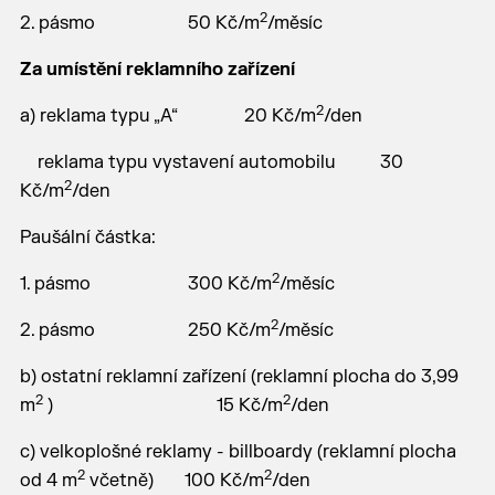
2
2. pásmo 50 Kč/m
/měsíc
Za umístění reklamního zařízení
2
a) reklama typu „A“ 20 Kč/m
/den
reklama typu vystavení automobilu 30
2
Kč/m
/den
Paušální částka:
2
1. pásmo 300 Kč/m
/měsíc
2
2. pásmo 250 Kč/m
/měsíc
b) ostatní reklamní zařízení (reklamní plocha do 3,99
2
2
m
) 15 Kč/m
/den
c) velkoplošné reklamy - billboardy (reklamní plocha
2
2
od 4 m
včetně) 100 Kč/m
/den