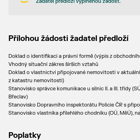
Žadatel předloží vyplněnou žádost.
Přílohou žádosti žadatel předloží
Doklad o identifikaci a právní formě (výpis z obchodníh
Vhodný situační zákres širších vztahů
Doklad o vlastnictví připojované nemovitosti v aktuáln
z katastru nemovitostí)
Stanovisko správce komunikace u silnic II. a III. třídy
Břeclav)
Stanovisko Dopravního inspektorátu Policie ČR s přip
Stanovisko vlastníka přilehlého chodníku (OÚ, MěÚ), nac
Poplatky