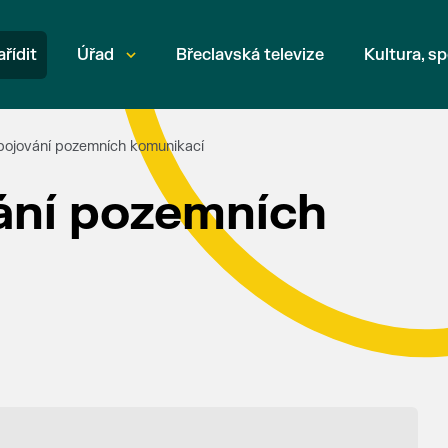
ařídit
Úřad
Břeclavská televize
Kultura, sp
ipojování pozemních komunikací
vání pozemních