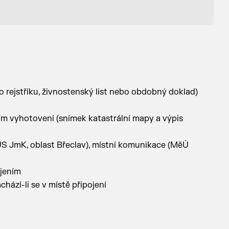
o rejstříku, živnostenský list nebo obdobný doklad)
ím vyhotovení (snímek katastrální mapy a výpis
 (SÚS JmK, oblast Břeclav), místní komunikace (MěÚ
ojením
hází-li se v místě připojení