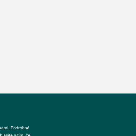
nkami. Podrobné
hlasíte s tím, že