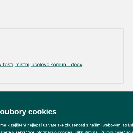
tosti, místní, účelové komun....docx
soubory cookies
me k zajištění nejlepší uživatelské zkušenosti s našimi webovými strá
eznete v sekci
Více informací o cookies
. Kliknutím na „Přijmout vše“ sou