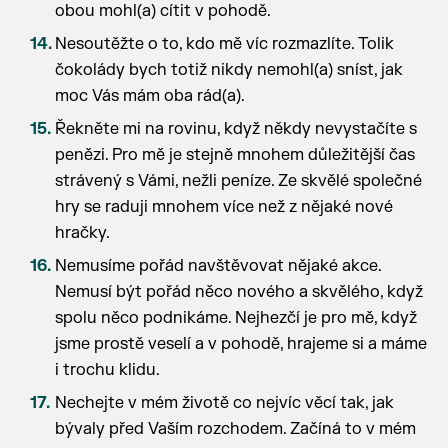
obou mohl(a) cítit v pohodě.
Nesoutěžte o to, kdo mě víc rozmazlíte. Tolik
čokolády bych totiž nikdy nemohl(a) sníst, jak
moc Vás mám oba rád(a).
Řekněte mi na rovinu, když někdy nevystačíte s
penězi. Pro mě je stejně mnohem důležitější čas
strávený s Vámi, nežli peníze. Ze skvělé společné
hry se raduji mnohem více než z nějaké nové
hračky.
Nemusíme pořád navštěvovat nějaké akce.
Nemusí být pořád něco nového a skvělého, když
spolu něco podnikáme. Nejhezčí je pro mě, když
jsme prostě veselí a v pohodě, hrajeme si a máme
i trochu klidu.
Nechejte v mém životě co nejvíc věcí tak, jak
bývaly před Vaším rozchodem. Začíná to v mém