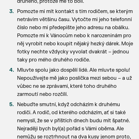
druhého, protože mě to bolí.
Pomozte mi mít kontakt s tím rodičem, se kterým
netrávím většinu času. Vytočte mi jeho telefonní
číslo nebo mi předepište jeho adresu na obálku.
Pomozte mi k Vánocům nebo k narozeninám pro
něj vyrobit nebo koupit nějaký hezký dárek. Moje
fotky nechte vždycky vyvolat dvakrát – jednou
taky pro mého druhého rodiče.
Mluvte spolu jako dospělí lidé. Ale mluvte spolu!
Nepoužívejte mě jako poslíčka mezi sebou – a už
vůbec ne se zprávami, které toho druhého
zarmoutí nebo rozčílí.
Nebuďte smutní, když odcházím k druhému
rodiči. A rodič, od kterého odcházím, ať si také
nemyslí, že se v příštích dnech budu mít špatné.
Nejraději bych byl(a) pořád s Vámi oběma. Ale
nemůžu se roztrhnout na dva kusy jenom proto,