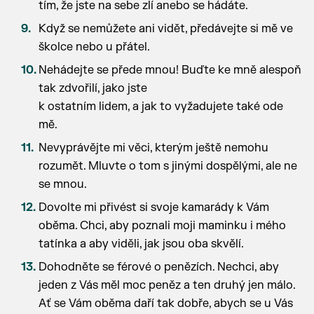
tím, že jste na sebe zlí anebo se hádáte.
Když se nemůžete ani vidět, předávejte si mě ve
školce nebo u přátel.
Nehádejte se přede mnou! Buďte ke mně alespoň
tak zdvořilí, jako jste
k ostatním lidem, a jak to vyžadujete také ode
mě.
Nevyprávějte mi věci, kterým ještě nemohu
rozumět. Mluvte o tom s jinými dospělými, ale ne
se mnou.
Dovolte mi přivést si svoje kamarády k Vám
oběma. Chci, aby poznali moji maminku i mého
tatínka a aby viděli, jak jsou oba skvělí.
Dohodněte se férové o penězích. Nechci, aby
jeden z Vás měl moc peněz a ten druhý jen málo.
Ať se Vám oběma daří tak dobře, abych se u Vás