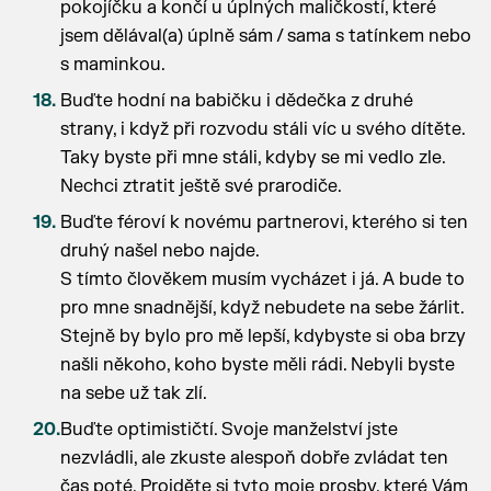
pokojíčku a končí u úplných maličkostí, které
jsem dělával(a) úplně sám / sama s tatínkem nebo
s maminkou.
Buďte hodní na babičku i dědečka z druhé
strany, i když při rozvodu stáli víc u svého dítěte.
Taky byste při mne stáli, kdyby se mi vedlo zle.
Nechci ztratit ještě své prarodiče.
Buďte féroví k novému partnerovi, kterého si ten
druhý našel nebo najde.
S tímto člověkem musím vycházet i já. A bude to
pro mne snadnější, když nebudete na sebe žárlit.
Stejně by bylo pro mě lepší, kdybyste si oba brzy
našli někoho, koho byste měli rádi. Nebyli byste
na sebe už tak zlí.
Buďte optimističtí. Svoje manželství jste
nezvládli, ale zkuste alespoň dobře zvládat ten
čas poté. Projděte si tyto moje prosby, které Vám