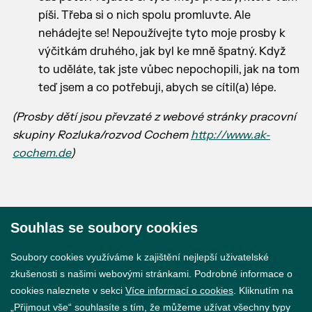
píši. Třeba si o nich spolu promluvte. Ale
nehádejte se! Nepoužívejte tyto moje prosby k
výčitkám druhého, jak byl ke mně špatný. Když
to uděláte, tak jste vůbec nepochopili, jak na tom
teď jsem a co potřebuji, abych se cítil(a) lépe.
(Prosby dětí jsou převzaté z webové stránky pracovní
skupiny Rozluka/rozvod Cochem
http://www.ak-
cochem.de
)
Souhlas se soubory cookies
© 2026 Město Břeclav
Soubory cookies využíváme k zajištění nejlepší uživatelské
zkušenosti s našimi webovými stránkami. Podrobné informace o
cookies naleznete v sekci
Více informací o cookies
. Kliknutím na
„Přijmout vše“ souhlasíte s tím, že můžeme užívat všechny typy