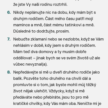
že jste Vy naši rodinu roztrhli.
Nikdy neplánujte nic na dobu, kdy mám být s
druhým rodičem. Část mého času patří mojí
mamince a mně, část mému tatínkovi a mně.
Důsledné to dodržujte, prosím.
Nebuďte zklamaní nebo se nezlobte, když se Vám
nehlásím v době, kdy jsem s druhým rodičem.
Mám teď dva domovy a ty musím dobře
oddělovat – jinak bych se ve svém životě už ale
vůbec nevyznal(a).
Nepředávejte si mě u dveří druhého rodiče jako
balík. Pozvěte toho druhého na chvíli dál a
promluvte si o tom, jak byste mohli můj těžký
život nějak ulehčit. Vždycky, když si mě
předáváte nebo přebíráte, jsou to pro mě
kratičké chvilky, kdy Vás mám oba. Neničte mi je