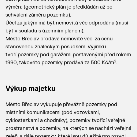
výměra (geometrický plán je předkládán až po
schválení záměru pozemku).
Účel za jakým má být nemovitá věc odprodána (musí
být v souladu s územním plánem).
Město Břeclav prodává nemovité věci za cenu
stanovenou znaleckým posudkem. Výjimku
tvoří pozemky pod garážemi postavenými před rokem
2
1990, takovéto pozemky prodává za 500 Kč/m
.
Výkup majetku
Město Břeclav vykupuje převážně pozemky pod
místními komunikacemi (pod vozovkami,
cyklostezkami a chodníky), pozemky tvořící veřejné
prostranství a pozemky, na kterých se nachází veřejná
zeleň, a dále pozemky, které jsou důležité pro rozvoj