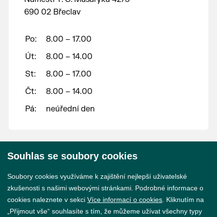
690 02 Břeclav
Po:
8.00 – 17.00
Út:
8.00 – 14.00
St:
8.00 – 17.00
Čt:
8.00 – 14.00
Pá:
neúřední den
Souhlas se soubory cookies
© 2026 Město Břeclav
Soubory cookies využíváme k zajištění nejlepší uživatelské
zkušenosti s našimi webovými stránkami. Podrobné informace o
cookies naleznete v sekci
Více informací o cookies
. Kliknutím na
„Přijmout vše“ souhlasíte s tím, že můžeme užívat všechny typy