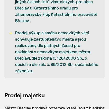
jiných číslech listů vlastnických, pro obec
Břeclav u Katastrálního úřadu pro
Jihomoravský kraj, Katastrálního pracoviště
Břeclav.
Prodej, výkup a směnu nemovitých věcí
schvaluje zastupitelstvo města a jsou
realizovány dle platných Zásad pro
nakládání s nemovitým majetkem města
Břeclavi, dle zákona č. 128/2000 Sb., o
obcích a dle zák. č. 89/2012 Sb., občanského
zákoníku.
Prodej majetku
Město Břeclav prodává pozemky, které jsou z hlediska