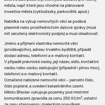
města, např. které jsou vhodné na plánované
investice města (cyklostezky, parkoviště, apod.)
Nabídka na výkup nemovitých věcí se podává
písemně nebo prostřednictvím datové zprávy (musí
mít zaručený elektronický podpis) a musí obsahovat:
Jméno a příjmení vlastníka nemovité věci
(prodávajícího), adresu trvalého bydliště, případě
dodací adresu, telefonní a e-mailový kontakt.
V případě právnické osoby, její název, sídlo, kontaktní
osobu nebo osobu zastupující (případně i plnou moc),
telefonní a e-mailový kontakt.
Označené nabízené nemovité věci – parcelní číslo,
číslo popisné, a uvedení katastrálního území.
Město Břeclav vykupuje pozemky pod místními
2
komunikacemi zpravidla za cenu 250 Kč/m
, ostatní
za cenu stanovenou znaleckým posudkem.