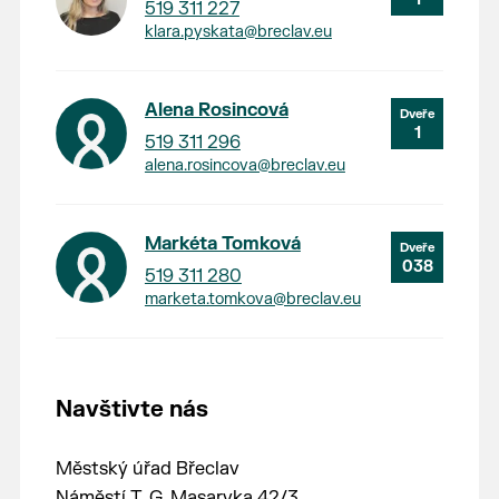
519 311 227
klara.pyskata@breclav.eu
Alena Rosincová
1
519 311 296
alena.rosincova@breclav.eu
Markéta Tomková
038
519 311 280
marketa.tomkova@breclav.eu
Navštivte nás
Městský úřad Břeclav
Náměstí T. G. Masaryka 42/3