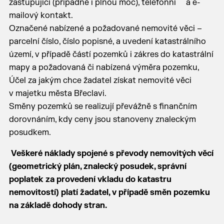
zastupující (případně i plnou moc), telefonní a e-
mailový kontakt.
Označené nabízené a požadované nemovité věci –
parcelní číslo, číslo popisné, a uvedení katastrálního
území, v případě částí pozemků i zákres do katastrální
mapy a požadovaná či nabízená výměra pozemku,
Účel za jakým chce žadatel získat nemovité věci
v majetku města Břeclavi.
Směny pozemků se realizují převážně s finančním
dorovnáním, kdy ceny jsou stanoveny znaleckým
posudkem.
Veškeré náklady spojené s převody nemovitých věcí
(geometrický plán, znalecký posudek, správní
poplatek za provedení vkladu do katastru
nemovitostí) platí žadatel, v případě směn pozemku
na základě dohody stran.