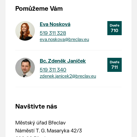
Pomůžeme Vám
Eva Nosková
710
519 311 328
eva.noskova@breclav.eu
Bc. Zdeněk Janíček
711
519 311 340
zdenek.janicek2@breclav.eu
Navštivte nás
Městský úřad Břeclav
Náměstí T. G. Masaryka 42/3