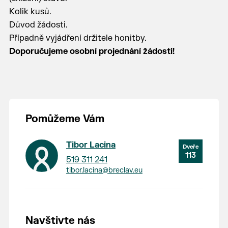
Kolik kusů.
Důvod žádosti.
Případně vyjádření držitele honitby.
Doporučujeme osobní projednání žádosti!
Pomůžeme Vám
Tibor Lacina
113
519 311 241
tibor.lacina@breclav.eu
Navštivte nás