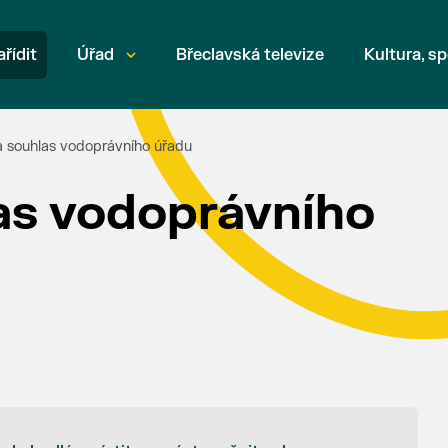
ařídit
Úřad
Břeclavská televize
Kultura, sp
a souhlas vodoprávního úřadu
las vodoprávního