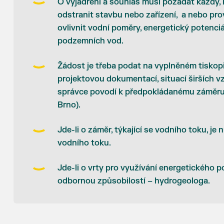
O vyjádření a souhlas musí požádat každý, 
odstranit stavbu nebo zařízení, a nebo pro
ovlivnit vodní poměry, energetický potenc
podzemních vod.
Žádost je třeba podat na vyplněném tiskop
projektovou dokumentací, situací širších v
správce povodí k předpokládanému záměru (P
Brno).
Jde-li o záměr, týkající se vodního toku, je
vodního toku.
Jde-li o vrty pro využívání energetického p
odbornou způsobilostí – hydrogeologa.