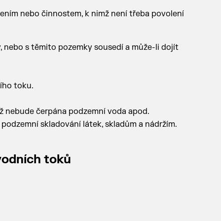
zením nebo činnostem, k nimž není třeba povolení
, nebo s těmito pozemky sousedí a může-li dojít
ího toku.
chž nebude čerpána podzemní voda apod.
 podzemní skladování látek, skladům a nádržím.
vodních toků