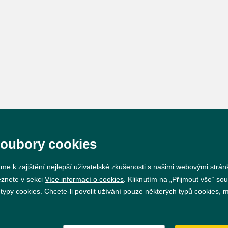
soubory cookies
me k zajištění nejlepší uživatelské zkušenosti s našimi webovými strá
eznete v sekci
Více informací o cookies
. Kliknutím na „Přijmout vše“ sou
py cookies. Chcete-li povolit užívání pouze některých typů cookies, mů
Prohlášení o přístupnosti
GDPR
Nastavení cookie