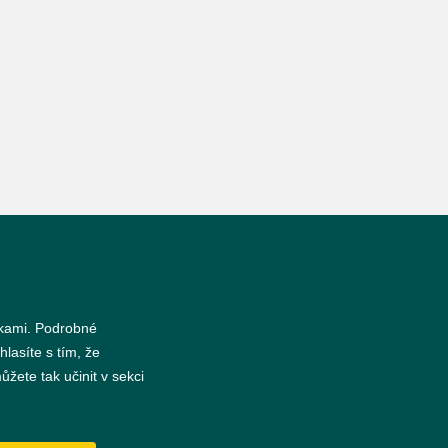
nkami. Podrobné
hlasíte s tím, že
žete tak učinit v sekci
s