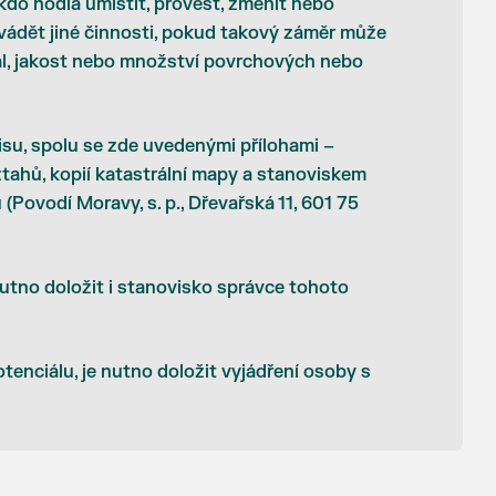
kdo hodlá umístit, provést, změnit nebo
vádět jiné činnosti, pokud takový záměr může
iál, jakost nebo množství povrchových nebo
isu, spolu se zde uvedenými přílohami –
ztahů, kopií katastrální mapy a stanoviskem
ovodí Moravy, s. p., Dřevařská 11, 601 75
 nutno doložit i stanovisko správce tohoto
otenciálu, je nutno doložit vyjádření osoby s