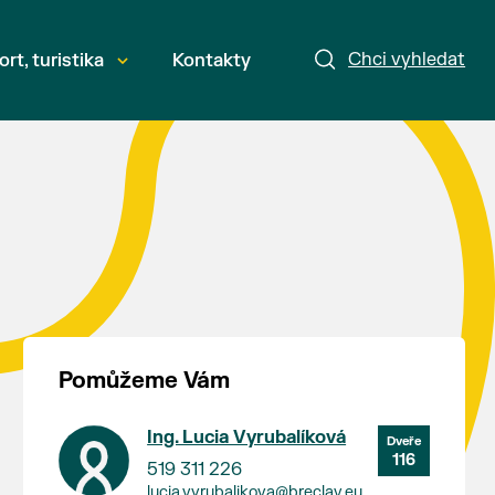
Chci vyhledat
ort, turistika
Kontakty
Pomůžeme Vám
Ing. Lucia Vyrubalíková
116
519 311 226
lucia.vyrubalikova@breclav.eu