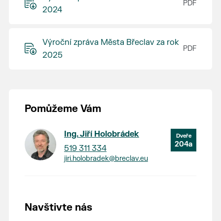
2024
Výroční zpráva Města Břeclav za rok
2025
Pomůžeme Vám
Ing. Jiří Holobrádek
204a
519 311 334
jiri.holobradek@breclav.eu
Navštivte nás