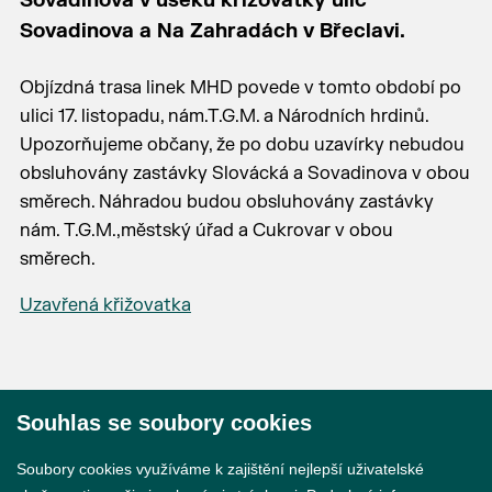
Sovadinova v úseku křižovatky ulic
Sovadinova a Na Zahradách v Břeclavi.
Objízdná trasa linek MHD povede v tomto období po
ulici 17. listopadu, nám.T.G.M. a Národních hrdinů.
Upozorňujeme občany, že po dobu uzavírky nebudou
obsluhovány zastávky Slovácká a Sovadinova v obou
směrech. Náhradou budou obsluhovány zastávky
nám. T.G.M.,městský úřad a Cukrovar v obou
směrech.
Uzavřená křižovatka
Souhlas se soubory cookies
© 2026 Město Břeclav
Soubory cookies využíváme k zajištění nejlepší uživatelské