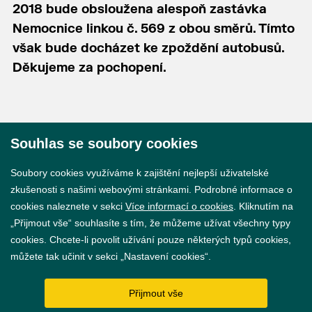
2018 bude obsloužena alespoň zastávka
Nemocnice linkou č. 569 z obou směrů. Tímto
však bude docházet ke zpoždění autobusů.
Děkujeme za pochopení.
Souhlas se soubory cookies
© 2026 Město Břeclav
Soubory cookies využíváme k zajištění nejlepší uživatelské
zkušenosti s našimi webovými stránkami. Podrobné informace o
cookies naleznete v sekci
Více informací o cookies
. Kliknutím na
„Přijmout vše“ souhlasíte s tím, že můžeme užívat všechny typy
cookies. Chcete-li povolit užívání pouze některých typů cookies,
Prohlášení o přístupnosti
můžete tak učinit v sekci „Nastavení cookies“.
GDPR
Přijmout vše
Nastavení cookies