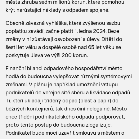
města zhruba sedm milionů korun, které pomohou
krýt narůstající náklady s odpadem spojené.
Obecně závazná vyhláška, která zvýšenou sazbu
poplatku zavádí, začne platit 1. ledna 2024. Beze
změny v ní zůstávají osvobození a úlevy. Dítěti do
šesti let věku a dospělé osobě nad 65 let věku se
poskytuje úleva ve výši 200 korun.
Finanční bilanci odpadového hospodářství město
hodlá do budoucna vylepšovat různými systémovými
změnami. V plánu je například umožnění vstupu
podnikatelů do veřejné sítě sběru a likvidace odpadů.
Ti, kteří ukládají tříděný odpad (plast a papír) do
běžných kontejnerů, tak dnes činí nelegálně. Město
chce třídění podnikatelského odpadu podporovat,
proto tento postup do budoucna zlegalizuje.
Podnikatel bude moci uzavřít smlouvu s městem o