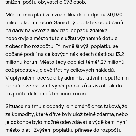
snížení počtu obyvatel o 978 osob.
Město dnes platí za svoz a likvidaci odpadu 39,970
milionu korun ročně. Samotný poplatek od občanů
náklady na vývoz a likvidaci odpadu zdaleka
nepokryje a město tuto službu významně dotuje
z obecního rozpočtu. Při nynější výši poplatku se
občané podílí na celkových nákladech částkou 13,2
milionu korun. Město tedy doplácí téměř 27 milionů,
což představuje dvě třetiny celkových nákladů.
V uplynulém roce se díky administrativním opatřením
podařilo zefektivnit výběr poplatků a získat tak do
rozpočtu dalších půl milionu korun.
Situace na trhu s odpady je nicméně dnes taková, že i
za komodity, které dříve byly uložitelné zdarma, nebo
je dokonce bylo možné odevzdávat s výdělkem, nyní
město platí. Zvýšení poplatku přinese do rozpočtu