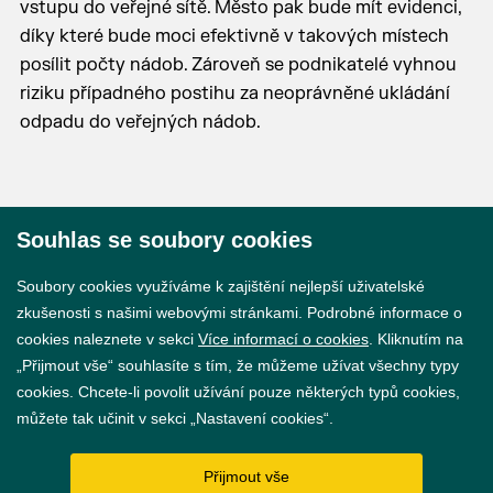
vstupu do veřejné sítě. Město pak bude mít evidenci,
díky které bude moci efektivně v takových místech
posílit počty nádob. Zároveň se podnikatelé vyhnou
riziku případného postihu za neoprávněné ukládání
odpadu do veřejných nádob.
Souhlas se soubory cookies
© 2026 Město Břeclav
Soubory cookies využíváme k zajištění nejlepší uživatelské
zkušenosti s našimi webovými stránkami. Podrobné informace o
cookies naleznete v sekci
Více informací o cookies
. Kliknutím na
„Přijmout vše“ souhlasíte s tím, že můžeme užívat všechny typy
cookies. Chcete-li povolit užívání pouze některých typů cookies,
Prohlášení o přístupnosti
můžete tak učinit v sekci „Nastavení cookies“.
GDPR
Přijmout vše