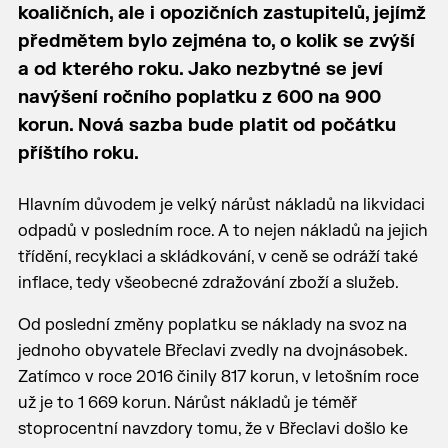
koaličních, ale i opozičních zastupitelů, jejímž
předmětem bylo zejména to, o kolik se zvýší
a od kterého roku. Jako nezbytné se jeví
navýšení ročního poplatku z 600 na 900
korun. Nová sazba bude platit od počátku
příštího roku.
Hlavním důvodem je velký nárůst nákladů na likvidaci
odpadů v posledním roce. A to nejen nákladů na jejich
třídění, recyklaci a skládkování, v ceně se odráží také
inflace, tedy všeobecné zdražování zboží a služeb.
Od poslední změny poplatku se náklady na svoz na
jednoho obyvatele Břeclavi zvedly na dvojnásobek.
Zatímco v roce 2016 činily 817 korun, v letošním roce
už je to 1 669 korun. Nárůst nákladů je téměř
stoprocentní navzdory tomu, že v Břeclavi došlo ke