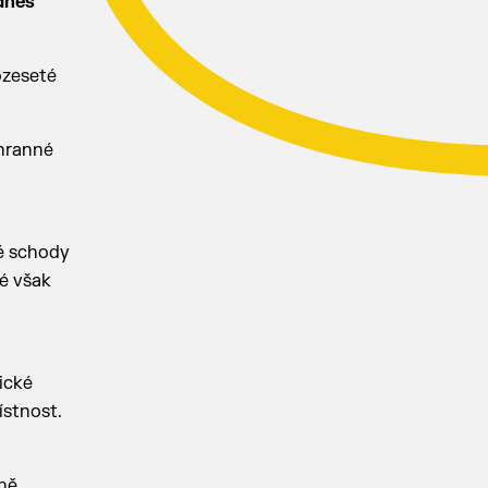
dnes
ozeseté
chranné
ké schody
é však
ické
ístnost.
rně