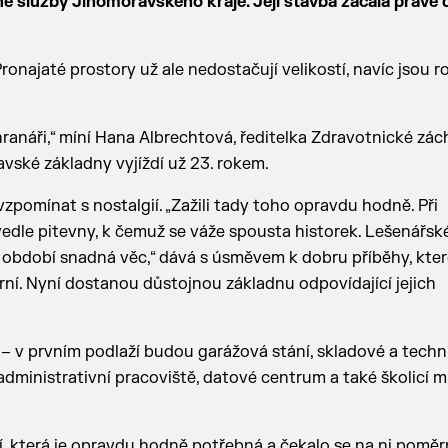
é služby Jihomoravského kraje. Její stavba začala právě 
ronajaté prostory už ale nedostačují velikostí, navíc jsou r
hranáři,“ míní Hana Albrechtová, ředitelka Zdravotnické zá
avské základny vyjíždí už 23. rokem.
zpomínat s nostalgií. „Zažili tady toho opravdu hodně. Při
edle pitevny, k čemuž se váže spousta historek. Lešenářs
 období snadná věc,“ dává s úsměvem k dobru příběhy, kter
orní. Nyní dostanou důstojnou základnu odpovídající jejich
 v prvním podlaží budou garážová stání, skladové a techn
dministrativní pracoviště, datové centrum a také školicí m
ší, která je opravdu hodně potřebná a čekalo se na ni pomě