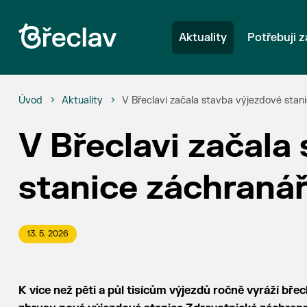
Aktuality
Potřebuji z
Úvod
Aktuality
V Břeclavi začala stavba výjezdové stan
V Břeclavi začala
stanice záchraná
13. 5. 2026
K více než pěti a půl tisícům výjezdů ročně vyráží bře