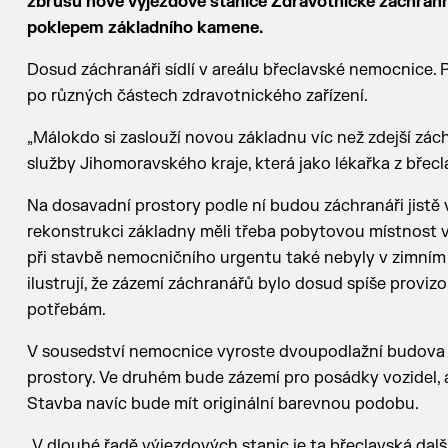
zbrusu nové výjezdové stanice Zdravotnické záchrann
poklepem základního kamene.
Dosud záchranáři sídlí v areálu břeclavské nemocnice. P
po různých částech zdravotnického zařízení.
„Málokdo si zaslouží novou základnu víc než zdejší zác
služby Jihomoravského kraje, která jako lékařka z břecl
Na dosavadní prostory podle ní budou záchranáři jistě v
rekonstrukci základny měli třeba pobytovou místnost v
při stavbě nemocničního urgentu také nebyly v zimním
ilustrují, že zázemí záchranářů bylo dosud spíše proviz
potřebám.
V sousedství nemocnice vyroste dvoupodlažní budova –
prostory. Ve druhém bude zázemí pro posádky vozidel, a
Stavba navíc bude mít originální barevnou podobu.
„V dlouhé řadě výjezdových stanic je ta břeclavská dal