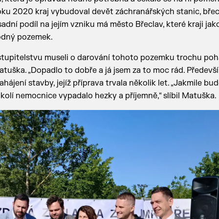
roku 2020 kraj vybudoval devět záchranářských stanic, bře
adní podíl na jejím vzniku má město Břeclav, které kraji jak
hodný pozemek.
astupitelstvu museli o darování tohoto pozemku trochu poh
uška. „Dopadlo to dobře a já jsem za to moc rád. Předevší
ahájení stavby, jejíž příprava trvala několik let. „Jakmile bu
olí nemocnice vypadalo hezky a příjemně,“ slíbil Matuška.