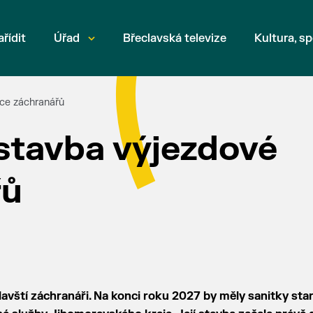
ařídit
Úřad
Břeclavská televize
Kultura, sp
ice záchranářů
 stavba výjezdové
řů
clavští záchranáři. Na konci roku 2027 by měly sanitky sta