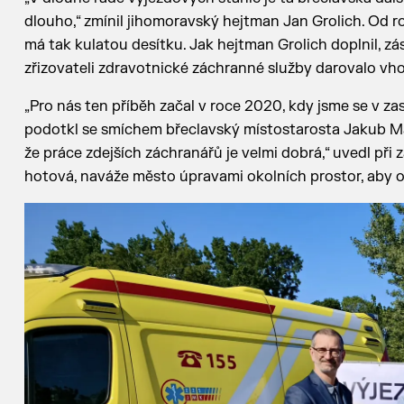
dlouho,“ zmínil jihomoravský hejtman Jan Grolich. Od 
má tak kulatou desítku. Jak hejtman Grolich doplnil, zás
zřizovateli zdravotnické záchranné služby darovalo v
„Pro nás ten příběh začal v roce 2020, kdy jsme se v z
podotkl se smíchem břeclavský místostarosta Jakub Mat
že práce zdejších záchranářů je velmi dobrá,“ uvedl při z
hotová, naváže město úpravami okolních prostor, aby ok