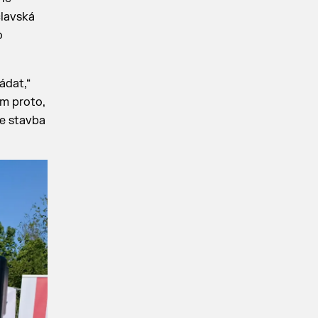
clavská
o
ádat,“
m proto,
de stavba