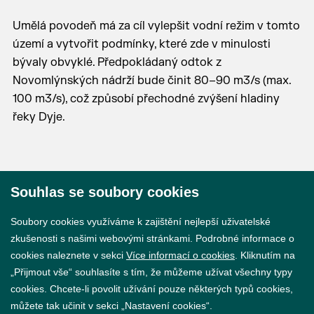
Umělá povodeň má za cíl vylepšit vodní režim v tomto
území a vytvořit podmínky, které zde v minulosti
bývaly obvyklé. Předpokládaný odtok z
Novomlýnských nádrží bude činit 80–90 m3/s (max.
100 m3/s), což způsobí přechodné zvýšení hladiny
řeky Dyje.
Souhlas se soubory cookies
© 2026 Město Břeclav
Soubory cookies využíváme k zajištění nejlepší uživatelské
zkušenosti s našimi webovými stránkami. Podrobné informace o
cookies naleznete v sekci
Více informací o cookies
. Kliknutím na
„Přijmout vše“ souhlasíte s tím, že můžeme užívat všechny typy
cookies. Chcete-li povolit užívání pouze některých typů cookies,
Prohlášení o přístupnosti
můžete tak učinit v sekci „Nastavení cookies“.