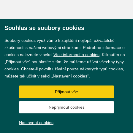
Souhlas se soubory cookies
© 2026 Město Břeclav
Soubory cookies využíváme k zajištění nejlepší uživatelské
zkušenosti s našimi webovými stránkami. Podrobné informace o
cookies naleznete v sekci
Více informací o cookies
. Kliknutím na
„Přijmout vše“ souhlasíte s tím, že můžeme užívat všechny typy
cookies. Chcete-li povolit užívání pouze některých typů cookies,
Prohlášení o přístupnosti
můžete tak učinit v sekci „Nastavení cookies“.
GDPR
Přijmout vše
Nastavení cookies
Nepřijmout cookies
Vytvořil
webProgress
Nastavení cookies