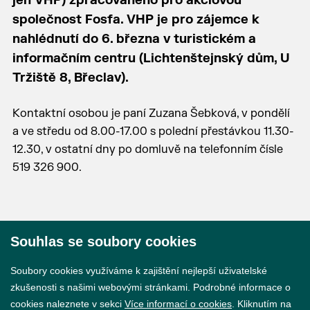
jen VHP) zpracovaného pro akciovou
společnost Fosfa. VHP je pro zájemce k
nahlédnutí do 6. března v turistickém a
informačním centru (Lichtenštejnský dům, U
Tržiště 8, Břeclav).
Kontaktní osobou je paní Zuzana Šebková, v pondělí
a ve středu od 8.00-17.00 s polední přestávkou 11.30-
12.30, v ostatní dny po domluvě na telefonním čísle
519 326 900.
Souhlas se soubory cookies
© 2026 Město Břeclav
Soubory cookies využíváme k zajištění nejlepší uživatelské
zkušenosti s našimi webovými stránkami. Podrobné informace o
cookies naleznete v sekci
Více informací o cookies
. Kliknutím na