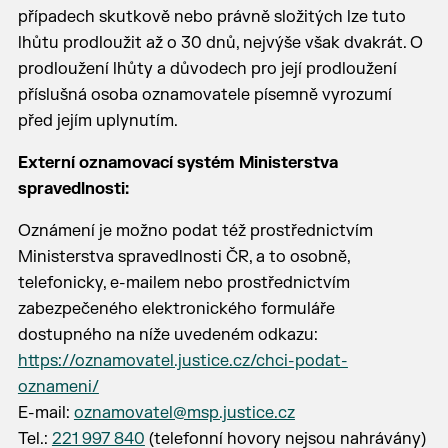
případech skutkově nebo právně složitých lze tuto
lhůtu prodloužit až o 30 dnů, nejvýše však dvakrát. O
prodloužení lhůty a důvodech pro její prodloužení
příslušná osoba oznamovatele písemně vyrozumí
před jejím uplynutím.
Externí oznamovací systém Ministerstva
spravedlnosti:
Oznámení je možno podat též prostřednictvím
Ministerstva spravedlnosti ČR, a to osobně,
telefonicky, e-mailem nebo prostřednictvím
zabezpečeného elektronického formuláře
dostupného na níže uvedeném odkazu:
https://oznamovatel.justice.cz/chci-podat-
oznameni/
E-mail:
oznamovatel@msp.justice.cz
Tel.:
221 997 840
(telefonní hovory nejsou nahrávány)