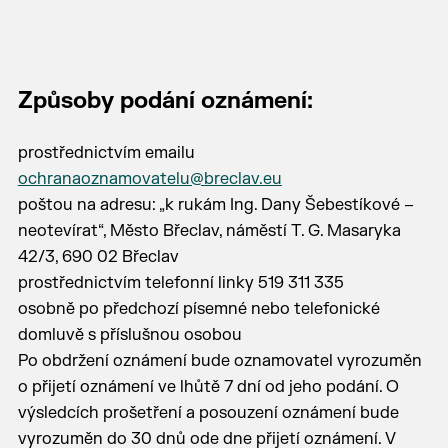
Způsoby podání oznámení:
prostřednictvím emailu
ochranaoznamovatelu@breclav.eu
poštou na adresu: „k rukám Ing. Dany Šebestíkové –
neotevírat“, Město Břeclav, náměstí T. G. Masaryka
42/3, 690 02 Břeclav
prostřednictvím telefonní linky 519 311 335
osobně po předchozí písemné nebo telefonické
domluvě s příslušnou osobou
Po obdržení oznámení bude oznamovatel vyrozuměn
o přijetí oznámení ve lhůtě 7 dní od jeho podání. O
výsledcích prošetření a posouzení oznámení bude
vyrozuměn do 30 dnů ode dne přijetí oznámení. V