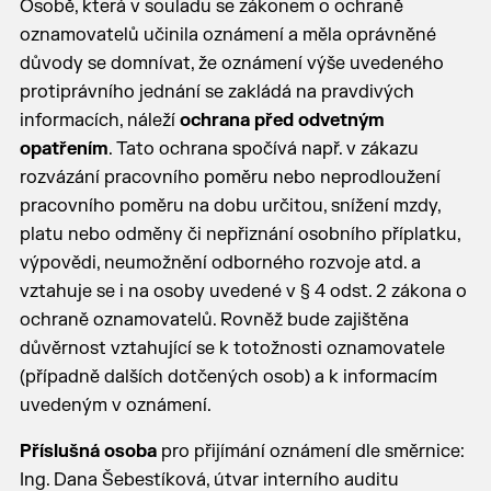
Osobě, která v souladu se zákonem o ochraně
oznamovatelů učinila oznámení a měla oprávněné
důvody se domnívat, že oznámení výše uvedeného
protiprávního jednání se zakládá na pravdivých
informacích, náleží
ochrana před odvetným
opatřením
. Tato ochrana spočívá např. v zákazu
rozvázání pracovního poměru nebo neprodloužení
pracovního poměru na dobu určitou, snížení mzdy,
platu nebo odměny či nepřiznání osobního příplatku,
výpovědi, neumožnění odborného rozvoje atd. a
vztahuje se i na osoby uvedené v § 4 odst. 2 zákona o
ochraně oznamovatelů. Rovněž bude zajištěna
důvěrnost vztahující se k totožnosti oznamovatele
(případně dalších dotčených osob) a k informacím
uvedeným v oznámení.
Příslušná osoba
pro přijímání oznámení dle směrnice:
Ing. Dana Šebestíková, útvar interního auditu