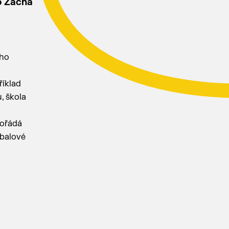
o Zacha
ého
říklad
, škola
pořádá
jbalové