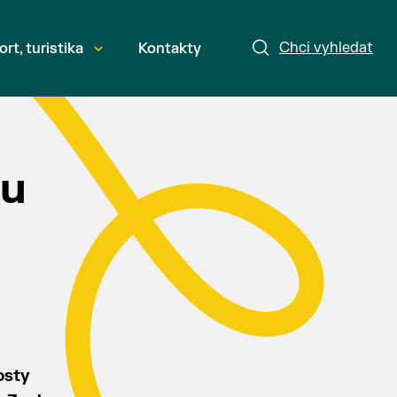
Chci vyhledat
ort, turistika
Kontakty
lu
osty