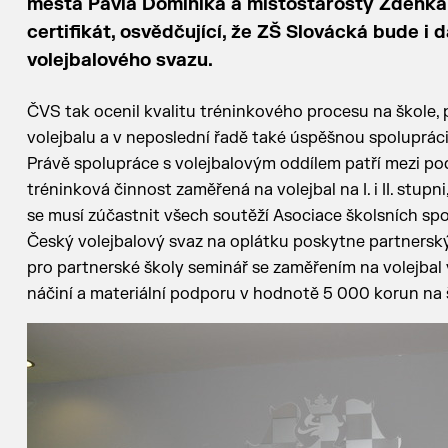
města Pavla Dominika a místostarosty Zdeňka
certifikát, osvědčující, že ZŠ Slovácká bude i
volejbalového svazu.
ČVS tak ocenil kvalitu tréninkového procesu na škole, p
volejbalu a v neposlední řadě také úspěšnou spoluprác
Právě spolupráce s volejbalovým oddílem patří mezi pod
tréninková činnost zaměřená na volejbal na I. i II. stup
se musí zúčastnit všech soutěží Asociace školsních sp
Český volejbalový svaz na oplátku poskytne partners
pro partnerské školy seminář se zaměřením na volejbal 
náčiní a materiální podporu v hodnotě 5 000 korun na š