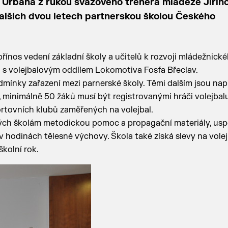
 Urbana z rukou svazového trenéra mládeže Jiříh
 dalších dvou letech partnerskou školou Českého
řínos vedení základní školy a učitelů k rozvoji mládežnick
i s volejbalovým oddílem Lokomotiva Fosfa Břeclav.
mínky zařazení mezi parnerské školy. Těmi dalším jsou nap
ni, minimálně 50 žáků musí být registrovanými hráči volejbalu
ortovních klubů zaměřených na volejbal.
kých školám metodickou pomoc a propagační materiály, us
v hodinách tělesné výchovy. Škola také získá slevy na vole
kolní rok.