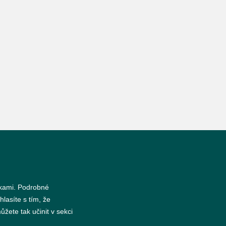
nkami. Podrobné
hlasíte s tím, že
žete tak učinit v sekci
s