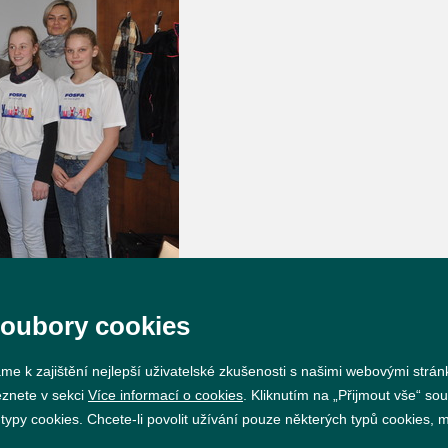
soubory cookies
me k zajištění nejlepší uživatelské zkušenosti s našimi webovými strá
eznete v sekci
Více informací o cookies
. Kliknutím na „Přijmout vše“ sou
py cookies. Chcete-li povolit užívání pouze některých typů cookies, mů
Prohlášení o přístupnosti
GDPR
Nastavení cookie