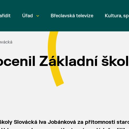
ařídit
Úřad
Břeclavská televize
Kultura, sp
lovácká
ocenil Základní ško
 školy Slovácká Iva Jobánková za přítomnosti star