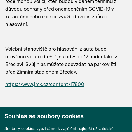
roce mohou voliči, kteří budou v daném termínu z
důvodu ochrany před onemocněním COVID-19 v
karanténě nebo izolaci, využít drive-in způsob
hlasování.
Volební stanoviště pro hlasování z auta bude
otevřeno ve středu 6. října od 8 do 17 hodin také v
Břeclavi. Svůj hlas můžete odevzdat
na parkovišti
před Zimním stadionem Břeclav.
https://www.jmk.cz/content/17800
Souhlas se soubory cookies
© 2026 Město Břeclav
Soubory cookies využíváme k zajištění nejlepší uživatelské