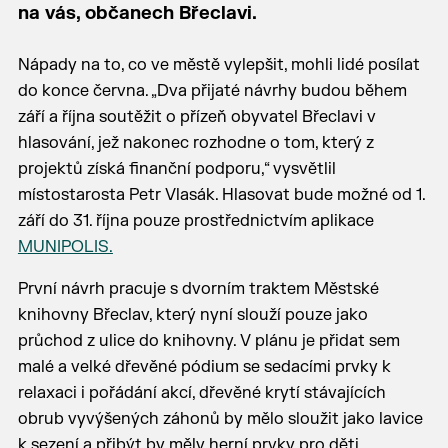
na vás, občanech Břeclavi.
Nápady na to, co ve městě vylepšit, mohli lidé posílat
do konce června. „Dva přijaté návrhy budou během
září a října soutěžit o přízeň obyvatel Břeclavi v
hlasování, jež nakonec rozhodne o tom, který z
projektů získá finanční podporu,“ vysvětlil
místostarosta Petr Vlasák. Hlasovat bude možné od 1.
září do 31. října pouze prostřednictvím aplikace
MUNIPOLIS.
První návrh pracuje s dvorním traktem Městské
knihovny Břeclav, který nyní slouží pouze jako
průchod z ulice do knihovny. V plánu je přidat sem
malé a velké dřevěné pódium se sedacími prvky k
relaxaci i pořádání akcí, dřevěné krytí stávajících
obrub vyvýšených záhonů by mělo sloužit jako lavice
k sezení a přibýt by měly herní prvky pro děti.