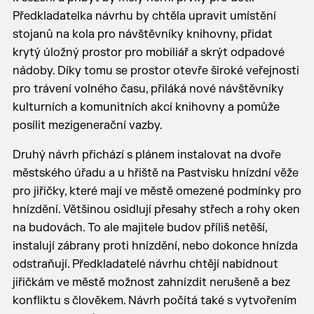
Předkladatelka návrhu by chtěla upravit umístění
stojanů na kola pro návštěvníky knihovny, přidat
krytý úložný prostor pro mobiliář a skrýt odpadové
nádoby. Díky tomu se prostor otevře široké veřejnosti
pro trávení volného času, přiláká nové návštěvníky
kulturních a komunitních akcí knihovny a pomůže
posílit mezigenerační vazby.
Druhý návrh přichází s plánem instalovat na dvoře
městského úřadu a u hřiště na Pastvisku hnízdní věže
pro jiřičky, které mají ve městě omezené podmínky pro
hnízdění. Většinou osidlují přesahy střech a rohy oken
na budovách. To ale majitele budov příliš netěší,
instalují zábrany proti hnízdění, nebo dokonce hnízda
odstraňují. Předkladatelé návrhu chtějí nabídnout
jiřičkám ve městě možnost zahnízdit nerušeně a bez
konfliktu s člověkem. Návrh počítá také s vytvořením