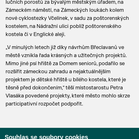
lučních porostů za bývalým městským úřadem, na
Zámeckém náměstí, na Zámeckých loukách kolem
nové cyklostezky Včelínek, v sadu za poštorenských
kostelem, na Nádražní ulici poblíž poštorenského
kostela či v Englické aleji.
„V minulých letech již díky návrhům Břeclavanů ve
městě vznikla řada krásných a užitečných projektů.
Mimo jiné psí hřiště za Domem seniorů, podařilo se
rozšířit zámeckou zahradu a nejaktuálnějším
projektem je dětské hřiště u bílého kostela, které je
těsně před dokončením,“ těší místostarostu Petra
Vlasáka povedené projekty, které město mohlo skrze
participativní rozpočet podpořit.
Souhlas se soubory cookies