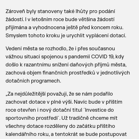
Zároveň byly stanoveny také lhůty pro podání
žádostí. I v letošním roce bude většina žádostí
přijímána a vyhodnocena ještě před koncem roku.
Smyslem tohoto kroku je urychlit vyplácení dotací.
Vedení města se rozhodlo, že i přes současnou
vážnou situaci spojenou s pandemií COVID 19, kdy
došlo k razantnímu snížení daňových příjmů města,
zachová objem finančních prostředků v jednotlivých
dotačních programech.
„Za nejdůležitější považuji, že se nám podařilo
zachovat dotace v plné výši. Navíc bude v příštím
roce otevřen i nový dotační titul ´Investice do
sportovního prostředí´. Už tradičně chceme mít
všechny dotace rozděleny do začátku příštího
kalendářního roku, a tentokrát se bude postupovat