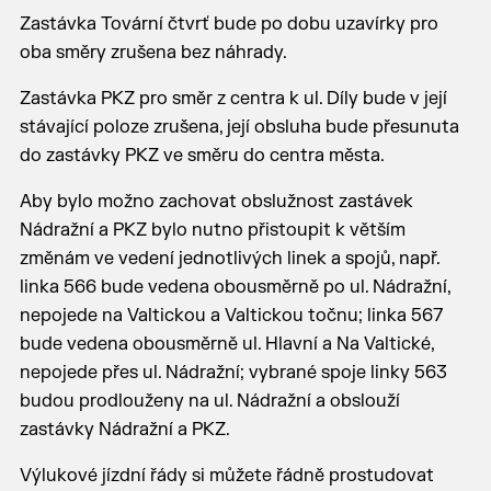
Zastávka Tovární čtvrť bude po dobu uzavírky pro
oba směry zrušena bez náhrady.
Zastávka PKZ pro směr z centra k ul. Díly bude v její
stávající poloze zrušena, její obsluha bude přesunuta
do zastávky PKZ ve směru do centra města.
Aby bylo možno zachovat obslužnost zastávek
Nádražní a PKZ bylo nutno přistoupit k větším
změnám ve vedení jednotlivých linek a spojů, např.
linka 566 bude vedena obousměrně po ul. Nádražní,
nepojede na Valtickou a Valtickou točnu; linka 567
bude vedena obousměrně ul. Hlavní a Na Valtické,
nepojede přes ul. Nádražní; vybrané spoje linky 563
budou prodlouženy na ul. Nádražní a obslouží
zastávky Nádražní a PKZ.
Výlukové jízdní řády si můžete řádně prostudovat