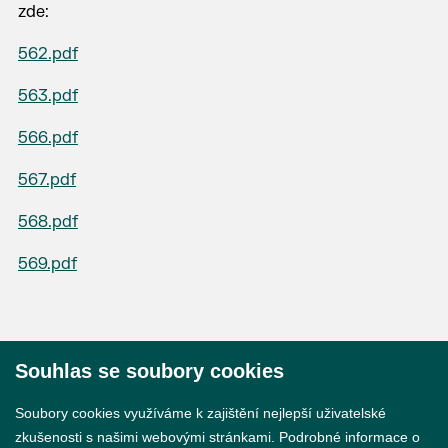
zde:
562.pdf
563.pdf
566.pdf
567.pdf
568.pdf
569.pdf
Souhlas se soubory cookies
© 2026 Město Břeclav
Soubory cookies využíváme k zajištění nejlepší uživatelské
zkušenosti s našimi webovými stránkami. Podrobné informace o