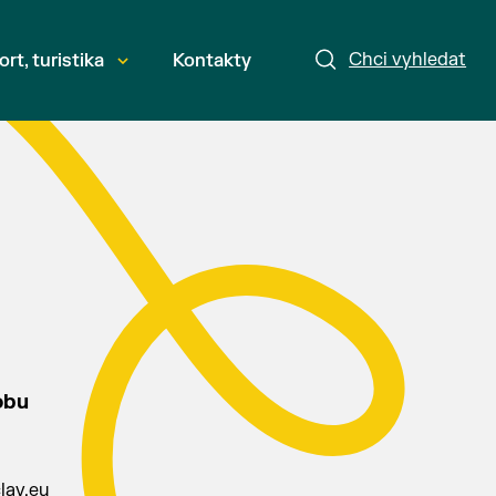
Chci vyhledat
ort, turistika
Kontakty
obu
lav.eu