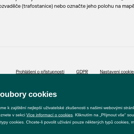
rozvaděče (trafostanice) nebo označte jeho polohu na mapě
Prohlášení o přístupnosti
GDPR
Nastavení cookie
Vytvořil
webProgress
soubory cookies
me k zajištění nejlepší uživatelské zkušenosti s našimi webovými strá
eznete v sekci
Více informací o cookies
. Kliknutím na „Přijmout vše“ sou
py cookies. Chcete-li povolit užívání pouze některých typů cookies, mů