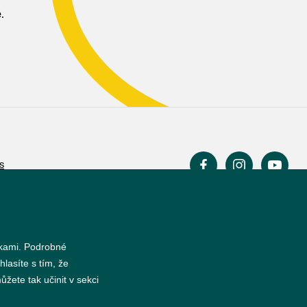
.
s
nkami. Podrobné
hlasíte s tím, že
žete tak učinit v sekci