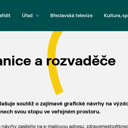
ařídit
Úřad
Břeclavská televize
Kultura, sp
anice a rozvaděče
lašuje soutěž o zajímavé grafické návrhy na výzd
nech svou stopu ve veřejném prostoru.
é návrhy zasílejte na e-mailovou adresu: zdravemesto@brec