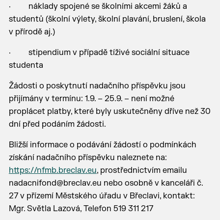
· náklady spojené se školními akcemi žáků a
studentů (školní výlety, školní plavání, bruslení, škola
v přírodě aj.)
· stipendium v případě tíživé sociální situace
studenta
Žádosti o poskytnutí nadačního příspěvku jsou
přijímány v termínu: 1.9. – 25.9. – není možné
proplácet platby, které byly uskutečněny dříve než 30
dní před podáním žádosti.
Bližší informace o podávání žádostí o podmínkách
získání nadačního příspěvku naleznete na:
https://nfmb.breclav.eu
, prostřednictvím emailu
nadacnifond@breclav.eu nebo osobně v kanceláři č.
27 v přízemí Městského úřadu v Břeclavi, kontakt:
Mgr. Světla Lazová, Telefon 519 311 217