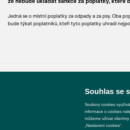
že nebude ukládat sankce za poplatky, které
Jedná se o místní poplatky za odpady a za psy. Oba pop
bude týkat poplatníků, kteří tyto poplatky uhradí nejpoz
© 2026 Město Břeclav
Souhlas se 
Soubory cookies využívá
informace o cookies nal
můžeme užívat všechny ty
„Nastavení cookies“.