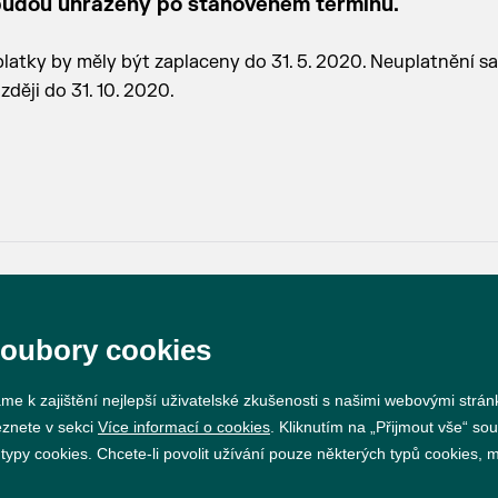
 budou uhrazeny po stanoveném termínu.
latky by měly být zaplaceny do 31. 5. 2020. Neuplatnění sa
ději do 31. 10. 2020.
Prohlášení o přístupnosti
GDPR
Nastavení cookie
soubory cookies
me k zajištění nejlepší uživatelské zkušenosti s našimi webovými strá
Vytvořil
webProgress
eznete v sekci
Více informací o cookies
. Kliknutím na „Přijmout vše“ sou
py cookies. Chcete-li povolit užívání pouze některých typů cookies, mů