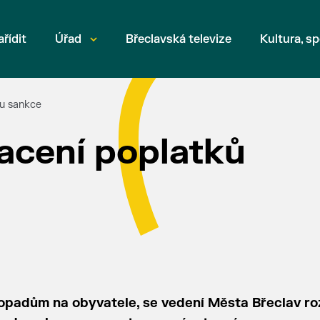
ařídit
Úřad
Břeclavská televize
Kultura, sp
u sankce
acení poplatků
dopadům na obyvatele, se vedení Města Břeclav ro