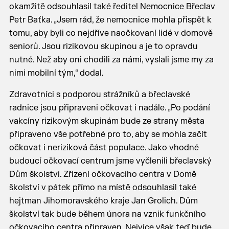
okamžitě odsouhlasil také ředitel Nemocnice Břeclav
Petr Baťka. „Jsem rád, že nemocnice mohla přispět k
tomu, aby byli co nejdříve naočkovaní lidé v domově
seniorů. Jsou rizikovou skupinou a je to opravdu
nutné. Než aby oni chodili za námi, vyslali jsme my za
nimi mobilní tým,“ dodal.
Zdravotníci s podporou strážníků a břeclavské
radnice jsou připraveni očkovat i nadále. „Po podání
vakcíny rizikovým skupinám bude ze strany města
připraveno vše potřebné pro to, aby se mohla začít
očkovat i neriziková část populace. Jako vhodné
budoucí očkovací centrum jsme vyčlenili břeclavský
Dům školství. Zřízení očkovacího centra v Domě
školství v pátek přímo na místě odsouhlasil také
hejtman Jihomoravského kraje Jan Grolich. Dům
školství tak bude během února na vznik funkčního
očkovacího centra připraven. Nejvíce však teď bude