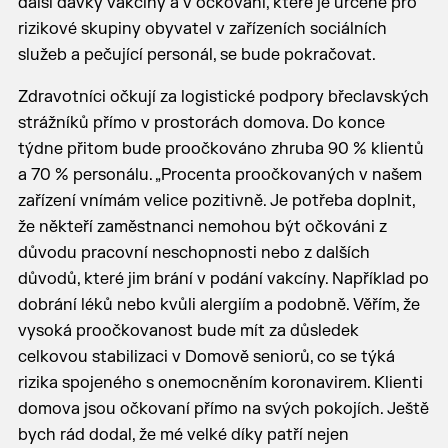
další dávky vakcíny a v očkování, které je určené pro
rizikové skupiny obyvatel v zařízeních sociálních
služeb a pečující personál, se bude pokračovat.
Zdravotníci očkují za logistické podpory břeclavských
strážníků přímo v prostorách domova. Do konce
týdne přitom bude proočkováno zhruba 90 % klientů
a 70 % personálu. „Procenta proočkovaných v našem
zařízení vnímám velice pozitivně. Je potřeba doplnit,
že někteří zaměstnanci nemohou být očkováni z
důvodu pracovní neschopnosti nebo z dalších
důvodů, které jim brání v podání vakcíny. Například po
dobrání léků nebo kvůli alergiím a podobně. Věřím, že
vysoká proočkovanost bude mít za důsledek
celkovou stabilizaci v Domově seniorů, co se týká
rizika spojeného s onemocněním koronavirem. Klienti
domova jsou očkovaní přímo na svých pokojích. Ještě
bych rád dodal, že mé velké díky patří nejen