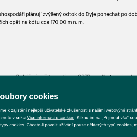
dohospodáři plánují zvýšený odtok do Dyje ponechat po do
ržích opět na kótu cca 170,00 m n. m.
Prohlášení o přístupnosti
GDPR
Nastavení cookie
soubory cookies
Vytvořil
webProgress
me k zajištění nejlepší uživatelské zkušenosti s našimi webovými strá
eznete v sekci
Více informací o cookies
. Kliknutím na „Přijmout vše“ sou
py cookies. Chcete-li povolit užívání pouze některých typů cookies, mů