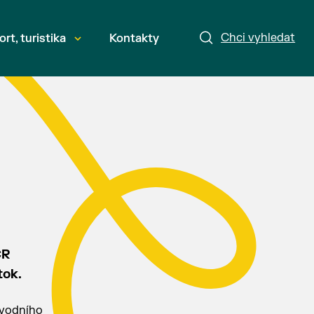
Chci vyhledat
ort, turistika
Kontakty
ČR
tok.
 vodního