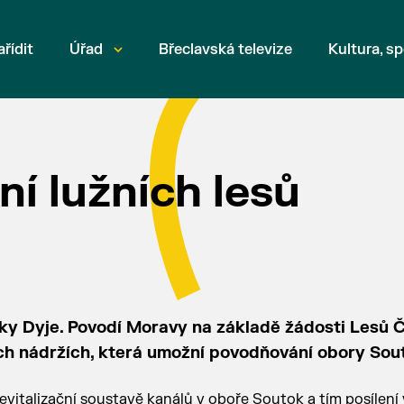
ařídit
Úřad
Břeclavská televize
Kultura, sp
í lužních lesů
eky Dyje. Povodí Moravy na základě žádosti Lesů 
ch nádržích, která umožní povodňování obory Sou
evitalizační soustavě kanálů v oboře Soutok a tím posílení