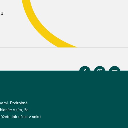
bu
s
nkami. Podrobné
hlasíte s tím, že
žete tak učinit v sekci