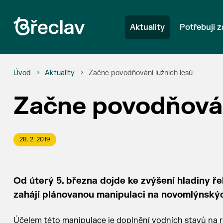
Aktuality
Potřebuji z
Úvod
Aktuality
Začne povodňování lužních lesů
Začne povodňován
28. 2. 2019
Od úterý 5. března dojde ke zvýšení hladiny ř
zahájí plánovanou manipulaci na novomlýnský
Účelem této manipulace je doplnění vodních stavů na r