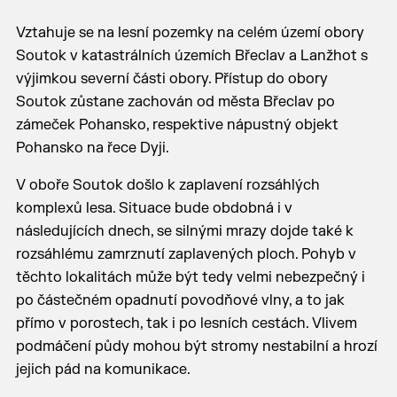
Vztahuje se na lesní pozemky na celém území obory
Soutok v katastrálních územích Břeclav a Lanžhot s
výjimkou severní části obory. Přístup do obory
Soutok zůstane zachován od města Břeclav po
zámeček Pohansko, respektive nápustný objekt
Pohansko na řece Dyji.
V oboře Soutok došlo k zaplavení rozsáhlých
komplexů lesa. Situace bude obdobná i v
následujících dnech, se silnými mrazy dojde také k
rozsáhlému zamrznutí zaplavených ploch. Pohyb v
těchto lokalitách může být tedy velmi nebezpečný i
po částečném opadnutí povodňové vlny, a to jak
přímo v porostech, tak i po lesních cestách. Vlivem
podmáčení půdy mohou být stromy nestabilní a hrozí
jejich pád na komunikace.