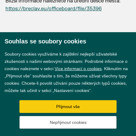
Bližší informace naleznete na úřední desce města:
https://breclav.eu/officeboard/file/35396
Souhlas se soubory cookies
© 2026 Město Břeclav
Soubory cookies využíváme k zajištění nejlepší uživatelské
zkušenosti s našimi webovými stránkami. Podrobné informace o
cookies naleznete v sekci
Více informací o cookies
. Kliknutím na
„Přijmout vše“ souhlasíte s tím, že můžeme užívat všechny typy
cookies. Chcete-li povolit užívání pouze některých typů cookies,
Prohlášení o přístupnosti
můžete tak učinit v sekci „Nastavení cookies“.
GDPR
Přijmout vše
Nastavení cookies
Nepřijmout cookies
Vytvořil
webProgress