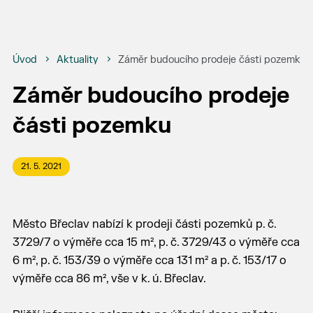
Úvod
Aktuality
Záměr budoucího prodeje části pozemku
Záměr budoucího prodeje
části pozemku
21. 5. 2021
Město Břeclav nabízí k prodeji části pozemků p. č.
3729/7 o výměře cca 15 m², p. č. 3729/43 o výměře cca
6 m², p. č. 153/39 o výměře cca 131 m² a p. č. 153/17 o
výměře cca 86 m², vše v k. ú. Břeclav.