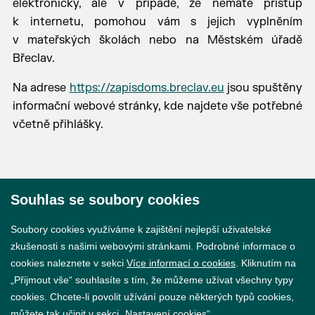
elektronicky, ale v případě, že nemáte přístup
k internetu, pomohou vám s jejich vyplněním
v mateřských školách nebo na Městském úřadě
Břeclav.
Na adrese
https://zapisdoms.breclav.eu
jsou spuštěny
informační webové stránky, kde najdete vše potřebné
včetně přihlášky.
Souhlas se soubory cookies
© 2026 Město Břeclav
Soubory cookies využíváme k zajištění nejlepší uživatelské
zkušenosti s našimi webovými stránkami. Podrobné informace o
cookies naleznete v sekci
Více informací o cookies
. Kliknutím na
„Přijmout vše“ souhlasíte s tím, že můžeme užívat všechny typy
cookies. Chcete-li povolit užívání pouze některých typů cookies,
Prohlášení o přístupnosti
můžete tak učinit v sekci „Nastavení cookies“.