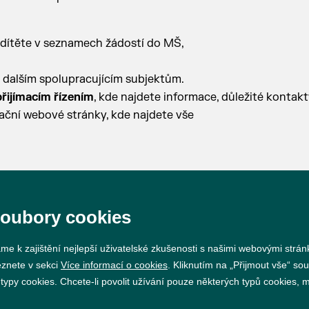
 dítěte v seznamech žádostí do MŠ,
 dalším spolupracujícím subjektům.
řijímacím řízením
, kde najdete informace, důležité kontakt
ační webové stránky, kde najdete vše
soubory cookies
me k zajištění nejlepší uživatelské zkušenosti s našimi webovými strá
Prohlášení o přístupnosti
GDPR
Nastavení cookie
eznete v sekci
Více informací o cookies
. Kliknutím na „Přijmout vše“ sou
py cookies. Chcete-li povolit užívání pouze některých typů cookies, mů
Vytvořil
webProgress