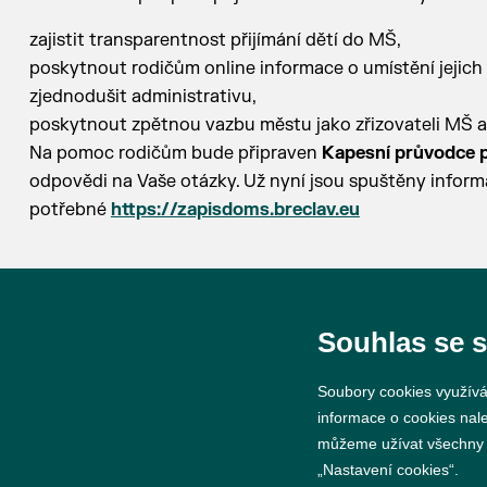
zajistit transparentnost přijímání dětí do MŠ,
poskytnout rodičům online informace o umístění jejich
zjednodušit administrativu,
poskytnout zpětnou vazbu městu jako zřizovateli MŠ a
Na pomoc rodičům bude připraven
Kapesní průvodce p
odpovědi na Vaše otázky. Už nyní jsou spuštěny inform
potřebné
https://zapisdoms.breclav.eu
Souhlas se 
Soubory cookies využívá
© 2026 Město Břeclav
informace o cookies nal
můžeme užívat všechny ty
„Nastavení cookies“.