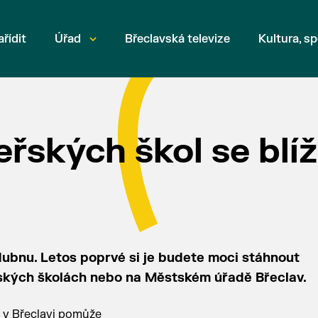
ařídit
Úřad
Břeclavská televize
Kultura, sp
řských škol se blíž
dubnu. Letos poprvé si je budete moci stáhnout
eřských školách nebo na Městském úřadě Břeclav.
l v Břeclavi pomůže