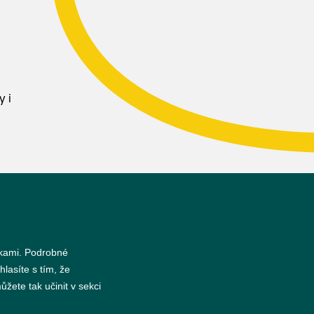
y i
nkami. Podrobné
s
hlasíte s tím, že
žete tak učinit v sekci