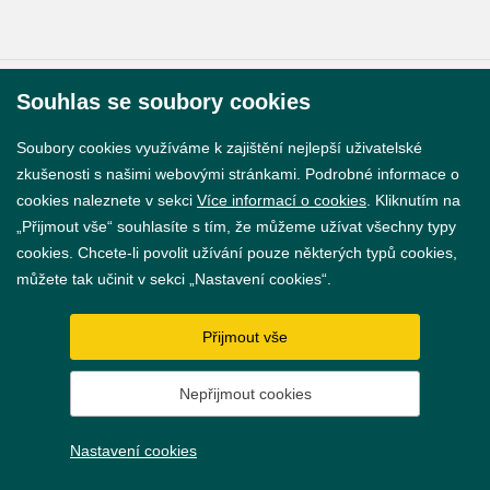
Souhlas se soubory cookies
© 2026 Město Břeclav
Soubory cookies využíváme k zajištění nejlepší uživatelské
zkušenosti s našimi webovými stránkami. Podrobné informace o
cookies naleznete v sekci
Více informací o cookies
. Kliknutím na
„Přijmout vše“ souhlasíte s tím, že můžeme užívat všechny typy
Prohlášení o přístupnosti
cookies. Chcete-li povolit užívání pouze některých typů cookies,
můžete tak učinit v sekci „Nastavení cookies“.
GDPR
Nastavení cookies
Přijmout vše
Vytvořil
webProgress
Nepřijmout cookies
Nastavení cookies