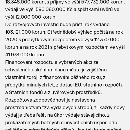
18.348.000 korun, s příjmy ve výši 577.732.000 korun,
výdaji ve výši 596.080.000 Kč a splátkami úvěrů ve
výši 12.000.000 korun.
Do rozvojových investic bude příští rok vydáno
103.121.000 korun. Střednědobý výhled počítá na rok
2020 s přebytkovým rozpočtem ve výši 12.370.000
korun a na rok 2021 s přebytkovým rozpočtem ve výši
41.978.000 korun.
Financování rozpočtu a vybraných akcí ze
schváleného akčního plánu města je zajištěno
vlastními zdroji z financování běžného roku, z
přebytků minulých let, z dotací EU, státního rozpočtu
a Státních fondů a z úvěrových prostředků.
Rozpočtová zodpovědnost je nastavena
prostřednictvím tzv. výdajových stropů, tj. každý nový
výdaj je třeba řešit na úkor výdaje stávajícího, z
prokazatelných běžných či investičních úspor, příp.