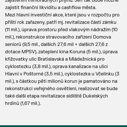
zajištěním mimořádných příjmů. Jen tak bude možné
zajistit finanční likviditu a cashflow města.
Mezi hlavní investiční akce, které jsou v rozpočtu pro
příští rok zařazeny, patří mj. revitalizace části zámku
(11 mil.), úprava prostoru před vlakovým nádražím (10
mil.), rekonstrukce stravovacího zařízení Domova
seniorů (9,5 mil., dalších 27,6 mil + dalších 27,6 z
dotace MPSV), zateplení kina Koruna (5 mil.), úprava
křižovatky ulic Bratislavská a Mládežnická pro
cyklostezku (3,8 mil.), oprava kanalizace na ulici
Hlavní v Poštorné (3,5 mil.), cyklostezka u Včelínku (3
mil.), s částkou pěti milionů korun je pamatováno na
rekonstrukci veřejného osvětlení, realizovat se bude
také další etapa revitalizace sídliště Dukelských
hrdinů (1,67 mil.).