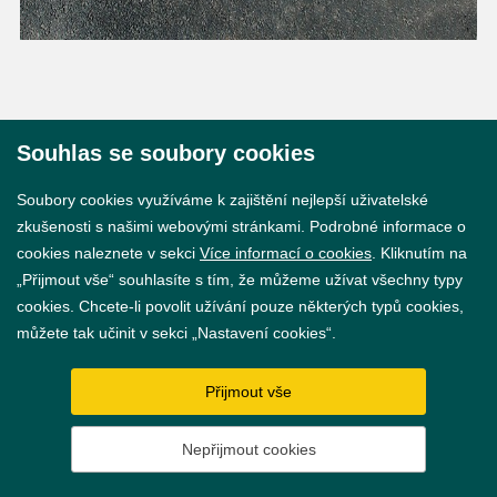
Souhlas se soubory cookies
© 2026 Město Břeclav
Soubory cookies využíváme k zajištění nejlepší uživatelské
zkušenosti s našimi webovými stránkami. Podrobné informace o
cookies naleznete v sekci
Více informací o cookies
. Kliknutím na
„Přijmout vše“ souhlasíte s tím, že můžeme užívat všechny typy
cookies. Chcete-li povolit užívání pouze některých typů cookies,
Prohlášení o přístupnosti
můžete tak učinit v sekci „Nastavení cookies“.
GDPR
Přijmout vše
Nastavení cookies
Nepřijmout cookies
Vytvořil
webProgress