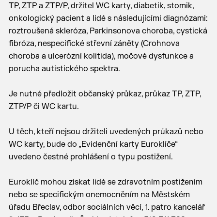
TP, ZTP a ZTP/P, držitel WC karty, diabetik, stomik,
onkologický pacient a lidé s následujícími diagnózami:
roztroušená skleróza, Parkinsonova choroba, cystická
fibróza, nespecifické střevní záněty (Crohnova
choroba a ulcerózní kolitida), močové dysfunkce a
porucha autistického spektra.
Je nutné předložit občanský průkaz, průkaz TP, ZTP,
ZTP/P či WC kartu.
U těch, kteří nejsou držiteli uvedených průkazů nebo
WC karty, bude do „Evidenční karty Euroklíče“
uvedeno čestné prohlášení o typu postižení.
Euroklíč mohou získat lidé se zdravotním postižením
nebo se specifickým onemocněním na Městském
úřadu Břeclav, odbor sociálních věcí, 1. patro kancelář