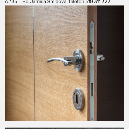
č. 135 – Bc. Jarmila Šmídová, telefon 519 311 322.