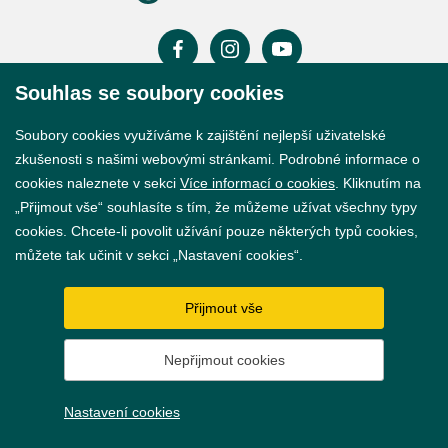
Souhlas se soubory cookies
Prohlášení o přístupnosti
Soubory cookies využíváme k zajištění nejlepší uživatelské
GDPR
zkušenosti s našimi webovými stránkami. Podrobné informace o
cookies naleznete v sekci
Více informací o cookies
. Kliknutím na
Nastavení cookies
„Přijmout vše“ souhlasíte s tím, že můžeme užívat všechny typy
cookies. Chcete-li povolit užívání pouze některých typů cookies,
Vytvořil
webProgress
můžete tak učinit v sekci „Nastavení cookies“.
Přijmout vše
Nepřijmout cookies
Nastavení cookies