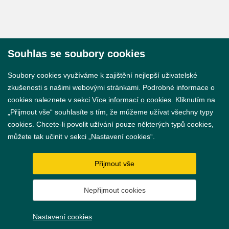
Souhlas se soubory cookies
© 2026 Město Břeclav
Soubory cookies využíváme k zajištění nejlepší uživatelské
zkušenosti s našimi webovými stránkami. Podrobné informace o
cookies naleznete v sekci
Více informací o cookies
. Kliknutím na
„Přijmout vše“ souhlasíte s tím, že můžeme užívat všechny typy
cookies. Chcete-li povolit užívání pouze některých typů cookies,
Prohlášení o přístupnosti
můžete tak učinit v sekci „Nastavení cookies“.
GDPR
Přijmout vše
Nastavení cookies
Nepřijmout cookies
Vytvořil
webProgress
Nastavení cookies