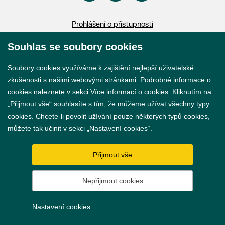
Prohlášení o přístupnosti
GDPR
Souhlas se soubory cookies
Nastavení cookies
Soubory cookies využíváme k zajištění nejlepší uživatelské
zkušenosti s našimi webovými stránkami. Podrobné informace o
Vytvořil
webProgress
cookies naleznete v sekci
Více informací o cookies
. Kliknutím na
„Přijmout vše“ souhlasíte s tím, že můžeme užívat všechny typy
cookies. Chcete-li povolit užívání pouze některých typů cookies,
můžete tak učinit v sekci „Nastavení cookies“.
Přijmout vše
Nepřijmout cookies
Nastavení cookies