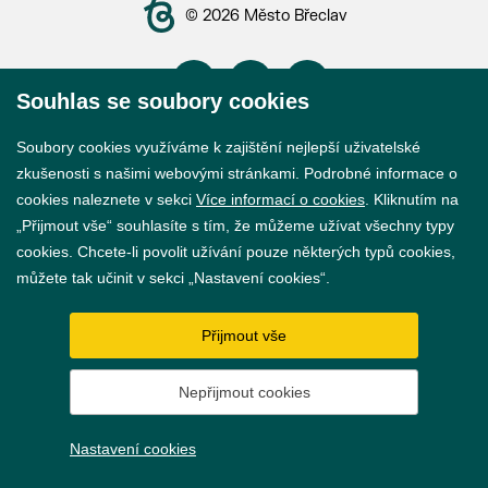
© 2026 Město Břeclav
Souhlas se soubory cookies
Soubory cookies využíváme k zajištění nejlepší uživatelské
Prohlášení o přístupnosti
zkušenosti s našimi webovými stránkami. Podrobné informace o
GDPR
cookies naleznete v sekci
Více informací o cookies
. Kliknutím na
„Přijmout vše“ souhlasíte s tím, že můžeme užívat všechny typy
Nastavení cookies
cookies. Chcete-li povolit užívání pouze některých typů cookies,
můžete tak učinit v sekci „Nastavení cookies“.
Vytvořil
webProgress
Přijmout vše
Nepřijmout cookies
Nastavení cookies