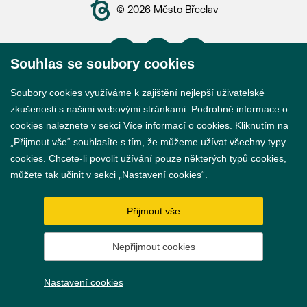
© 2026 Město Břeclav
Souhlas se soubory cookies
Soubory cookies využíváme k zajištění nejlepší uživatelské
Prohlášení o přístupnosti
zkušenosti s našimi webovými stránkami. Podrobné informace o
GDPR
cookies naleznete v sekci
Více informací o cookies
. Kliknutím na
„Přijmout vše“ souhlasíte s tím, že můžeme užívat všechny typy
Nastavení cookies
cookies. Chcete-li povolit užívání pouze některých typů cookies,
můžete tak učinit v sekci „Nastavení cookies“.
Vytvořil
webProgress
Přijmout vše
Nepřijmout cookies
Nastavení cookies