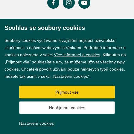
Prohlášení o přístupnosti
Souhlas se soubory cookies
GDPR
Soubory cookies využíváme k zajištění nejlepší uživatelské
Nastavení cookies
zkušenosti s našimi webovými stránkami. Podrobné informace o
cookies naleznete v sekci
Více informací o cookies
. Kliknutím na
Vytvořil
webProgress
„Přijmout vše“ souhlasíte s tím, že můžeme užívat všechny typy
cookies. Chcete-li povolit užívání pouze některých typů cookies,
můžete tak učinit v sekci „Nastavení cookies“.
Přijmout vše
Nepřijmout cookies
Nastavení cookies