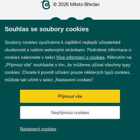
© 2026 Město Břeclav
Souhlas se soubory cookies
Soubory cookies využíváme k zajištění nejlepší uživatelské
Prohlášení o přístupnosti
zkušenosti s našimi webovými stránkami. Podrobné informace o
GDPR
cookies naleznete v sekci
Více informací o cookies
. Kliknutím na
„Přijmout vše“ souhlasíte s tím, že můžeme užívat všechny typy
Nastavení cookies
cookies. Chcete-li povolit užívání pouze některých typů cookies,
můžete tak učinit v sekci „Nastavení cookies“.
Vytvořil
webProgress
Přijmout vše
Nepřijmout cookies
Nastavení cookies