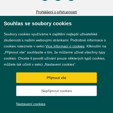
Prohlášení o přístupnosti
GDPR
Souhlas se soubory cookies
Nastavení cookies
Soubory cookies využíváme k zajištění nejlepší uživatelské
zkušenosti s našimi webovými stránkami. Podrobné informace o
Vytvořil
webProgress
cookies naleznete v sekci
Více informací o cookies
. Kliknutím na
„Přijmout vše“ souhlasíte s tím, že můžeme užívat všechny typy
cookies. Chcete-li povolit užívání pouze některých typů cookies,
můžete tak učinit v sekci „Nastavení cookies“.
Přijmout vše
Nepřijmout cookies
Nastavení cookies