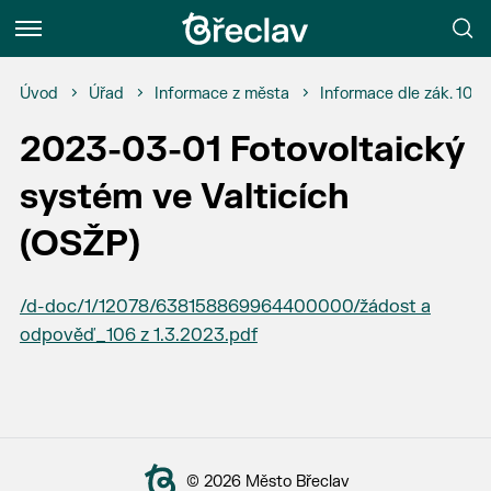
Menu
Úvod
Úřad
Informace z města
Informace dle zák. 106
2023-03-01 Fotovoltaický
systém ve Valticích
(OSŽP)
/d-doc/1/12078/638158869964400000/žádost a
odpověď_106 z 1.3.2023.pdf
© 2026 Město Břeclav