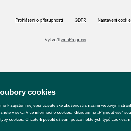
Prohlášení o přístupnosti
GDPR
Nastavení cookie
Vytvořil
webProgress
soubory cookies
me k zajištění nejlepší uživatelské zkušenosti s našimi webovými strá
eznete v sekci
Více informací o cookies
. Kliknutím na „Přijmout vše“ sou
py cookies. Chcete-li povolit užívání pouze některých typů cookies, mů