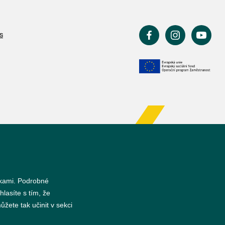
s
nkami. Podrobné
hlasíte s tím, že
žete tak učinit v sekci