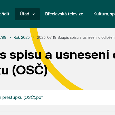
ařídit
Úřad
Břeclavská televize
Kultura, sp
6/99
Rok 2023
2023-07-19 Soupis spisu a usnesení o odlože
 spisu a usnesení 
ku (OSČ)
í přestupku (OSČ).pdf