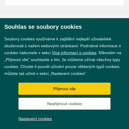
© 2026 Město Břeclav
Souhlas se soubory cookies
Soubory cookies využíváme k zajištění nejlepší uživatelské
zkušenosti s našimi webovými stránkami. Podrobné informace o
cookies naleznete v sekci
Více informací o cookies
. Kliknutím na
„Přijmout vše“ souhlasíte s tím, že můžeme užívat všechny typy
Prohlášení o přístupnosti
cookies. Chcete-li povolit užívání pouze některých typů cookies,
GDPR
můžete tak učinit v sekci „Nastavení cookies“.
Nastavení cookies
Přijmout vše
Vytvořil
webProgress
Nepřijmout cookies
Nastavení cookies