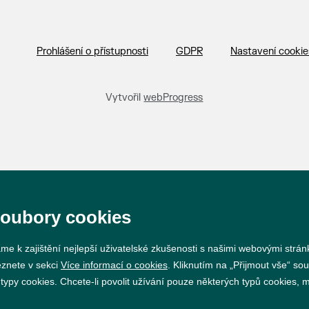
Prohlášení o přístupnosti
GDPR
Nastavení cookie
Vytvořil
webProgress
soubory cookies
me k zajištění nejlepší uživatelské zkušenosti s našimi webovými strá
eznete v sekci
Více informací o cookies
. Kliknutím na „Přijmout vše“ sou
py cookies. Chcete-li povolit užívání pouze některých typů cookies, mů