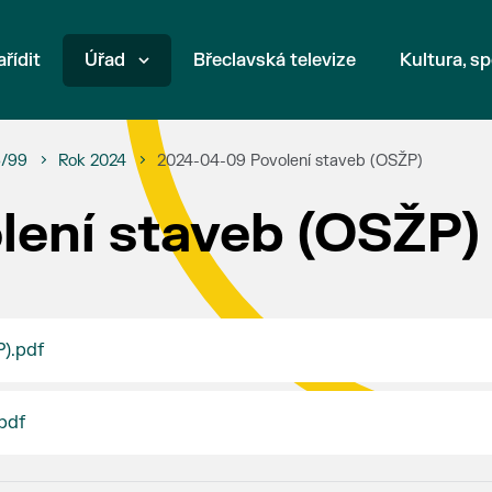
ařídit
Úřad
Břeclavská televize
Kultura, sp
6/99
Rok 2024
2024-04-09 Povolení staveb (OSŽP)
ení staveb (OSŽP)
).pdf
pdf