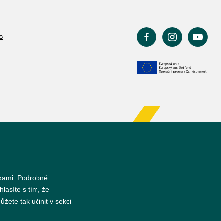
s
nkami. Podrobné
hlasíte s tím, že
žete tak učinit v sekci