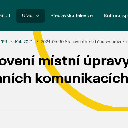
ařídit
Úřad
Břeclavská televize
Kultura, sp
6/99
Rok 2024
2024-05-30 Stanovení místní úpravy provozu
vení místní úprav
mních komunikacíc