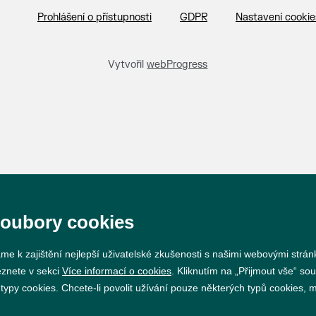
Prohlášení o přístupnosti
GDPR
Nastavení cookie
Vytvořil
webProgress
soubory cookies
me k zajištění nejlepší uživatelské zkušenosti s našimi webovými strá
eznete v sekci
Více informací o cookies
. Kliknutím na „Přijmout vše“ sou
py cookies. Chcete-li povolit užívání pouze některých typů cookies, mů