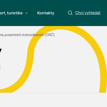
Chci vyhledat
ort, turistika
Kontakty
 na pozemních komunikacích (OSČ)
y
h