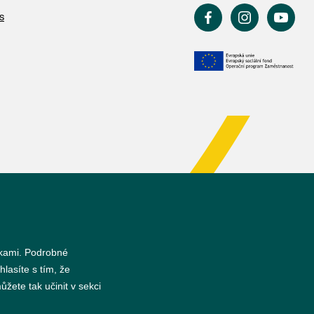
s
nkami. Podrobné
hlasíte s tím, že
žete tak učinit v sekci